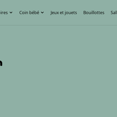
ires
Coin bébé
Jeux et jouets
Bouillottes
Sal
h