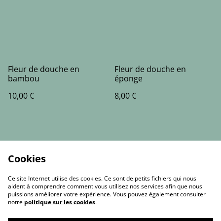
Fleur de douche en
Fleur de douche en
bambou
éponge
10,00 €
8,00 €
Cookies
Ce site Internet utilise des cookies. Ce sont de petits fichiers qui nous
aident à comprendre comment vous utilisez nos services afin que nous
puissions améliorer votre expérience. Vous pouvez également consulter
notre
politique sur les cookies
.
Contact Us
Legal Terms