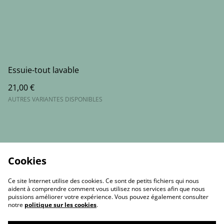
Essuie-tout lavable
21,00 €
AUTRES VARIANTES DISPONIBLES
Cookies
Ce site Internet utilise des cookies. Ce sont de petits fichiers qui nous
aident à comprendre comment vous utilisez nos services afin que nous
puissions améliorer votre expérience. Vous pouvez également consulter
notre
politique sur les cookies
.
Contact Us
Legal Terms