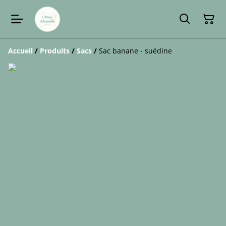
Accueil
/
Produits
/
Sacs
/
Sac banane - suédine