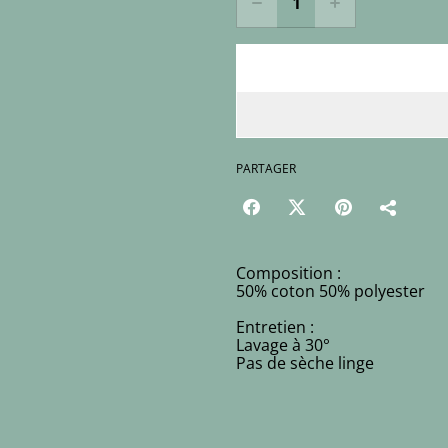
PARTAGER
Composition :
50% coton 50% polyester
Entretien :
Lavage à 30°
Pas de sèche linge