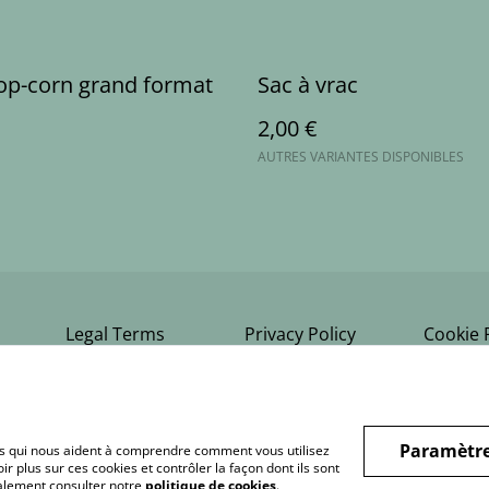
op-corn grand format
Sac à vrac
2,00 €
AUTRES VARIANTES DISPONIBLES
Legal Terms
Privacy Policy
Cookie 
Paramètre
hiers qui nous aident à comprendre comment vous utilisez
r plus sur ces cookies et contrôler la façon dont ils sont
galement consulter notre
politique de cookies
.