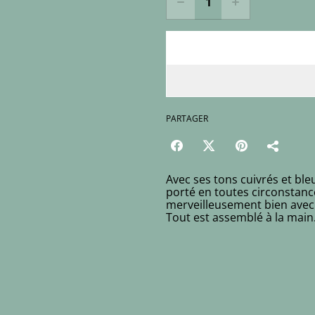
PARTAGER
Avec ses tons cuivrés et bleu
porté en toutes circonstanc
merveilleusement bien avec le
Tout est assemblé à la main