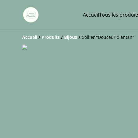
Accueil
Tous les produit
Accueil
/
Produits
/
Bijoux
/
Collier "Douceur d'antan"