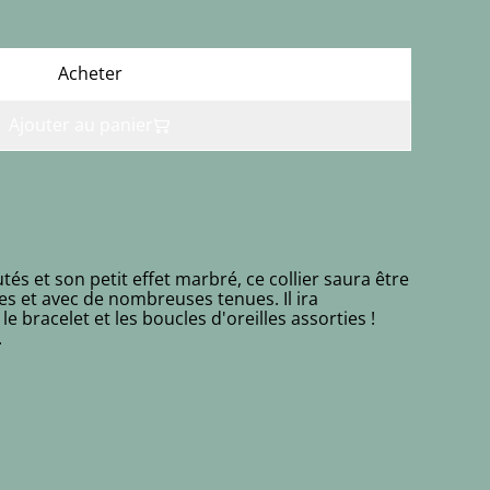
Acheter
Ajouter au panier
tés et son petit effet marbré, ce collier saura être
es et avec de nombreuses tenues. Il ira
 bracelet et les boucles d'oreilles assorties !
.