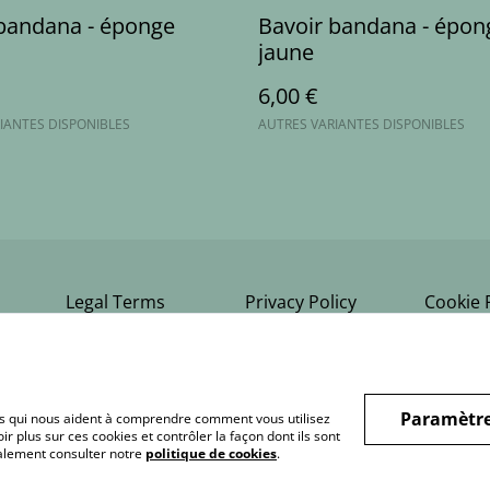
bandana - éponge
Bavoir bandana - épon
jaune
6,00 €
IANTES DISPONIBLES
AUTRES VARIANTES DISPONIBLES
Legal Terms
Privacy Policy
Cookie 
Paramètre
hiers qui nous aident à comprendre comment vous utilisez
r plus sur ces cookies et contrôler la façon dont ils sont
galement consulter notre
politique de cookies
.