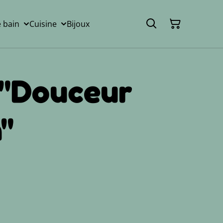
e bain
Cuisine
Bijoux
 "Douceur
"