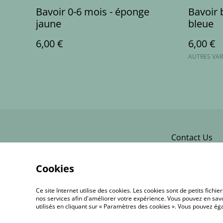
Bavoir 0-6 mois - éponge
Bavoir 
jaune
bleue
6,00 €
6,00 €
AUTRES VAR
Contact Us
Cookies
Ce site Internet utilise des cookies. Les cookies sont de petits fic
nos services afin d'améliorer votre expérience. Vous pouvez en savoi
utilisés en cliquant sur « Paramètres des cookies ». Vous pouvez é
©
2026
L’Atelier d’Amandine