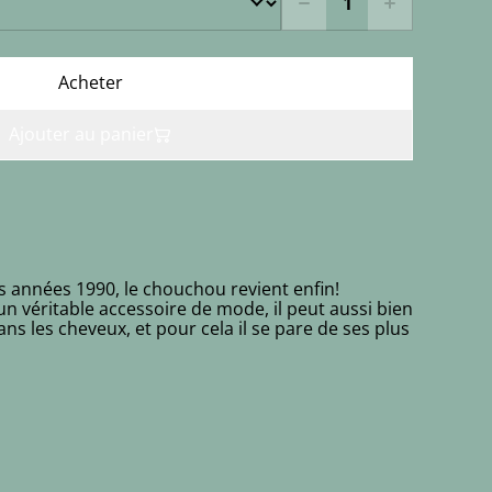
Acheter
Ajouter au panier
s années 1990, le chouchou revient enfin!
 un véritable accessoire de mode, il peut aussi bien
ns les cheveux, et pour cela il se pare de ses plus