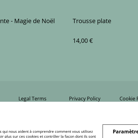
ente - Magie de Noël
Trousse plate
14,00 €
Legal Terms
Privacy Policy
Cookie 
Paramètre
hiers qui nous aident à comprendre comment vous utilisez
r plus sur ces cookies et contrôler la façon dont ils sont