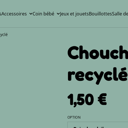
s
Accessoires
Coin bébé
Jeux et jouets
Bouillottes
Salle d
yclé
Chouch
recyclé
1,50 €
OPTION