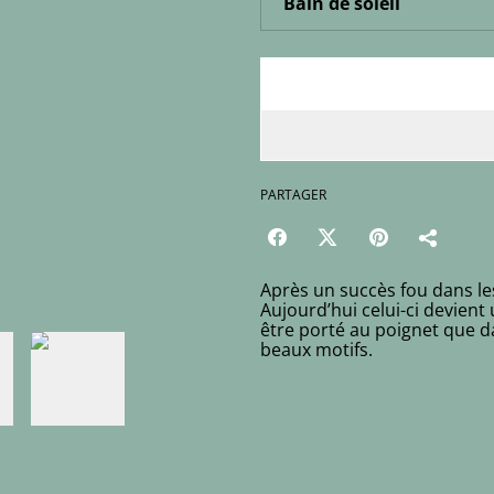
PARTAGER
Après un succès fou dans le
Aujourd’hui celui-ci devient
être porté au poignet que da
beaux motifs.