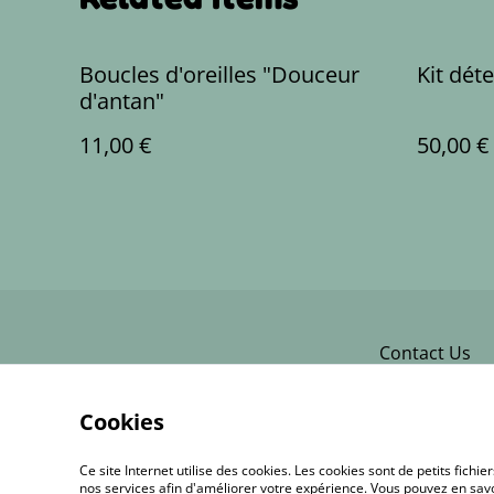
Boucles d'oreilles "Douceur
Kit dét
d'antan"
11,00 €
50,00 €
Contact Us
Cookies
Ce site Internet utilise des cookies. Les cookies sont de petits fic
nos services afin d'améliorer votre expérience. Vous pouvez en savoi