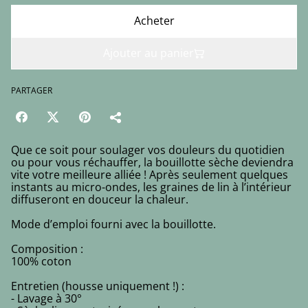
Acheter
Ajouter au panier
PARTAGER
Que ce soit pour soulager vos douleurs du quotidien
ou pour vous réchauffer, la bouillotte sèche deviendra
vite votre meilleure alliée ! Après seulement quelques
instants au micro-ondes, les graines de lin à l’intérieur
diffuseront en douceur la chaleur.
Mode d’emploi fourni avec la bouillotte.
Composition :
100% coton
Entretien (housse uniquement !) :
- Lavage à 30°